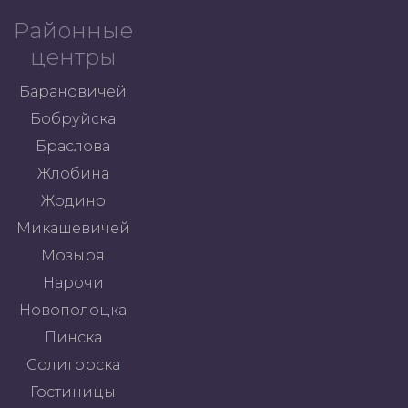
Районные
центры
Барановичей
Бобруйска
Браслова
Жлобина
Жодино
Микашевичей
Мозыря
Нарочи
Новополоцка
Пинска
Солигорска
Гостиницы