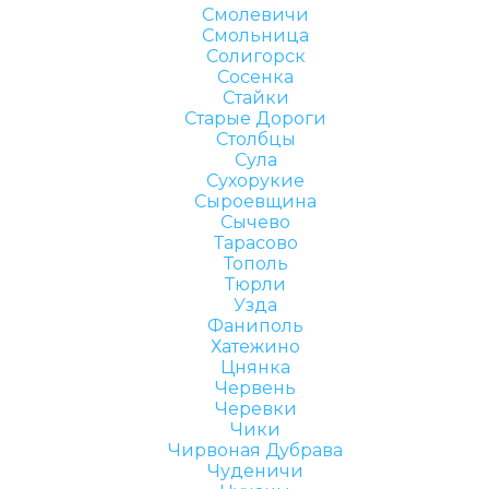
Смолевичи
Смольница
Солигорск
Сосенка
Стайки
Старые Дороги
Столбцы
Сула
Сухорукие
Сыроевщина
Сычево
Тарасово
Тополь
Тюрли
Узда
Фаниполь
Хатежино
Цнянка
Червень
Черевки
Чики
Чирвоная Дубрава
Чуденичи