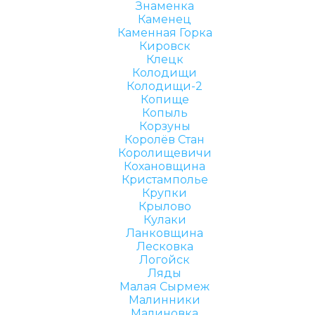
Знаменка
Каменец
Каменная Горка
Кировск
Клецк
Колодищи
Колодищи-2
Копище
Копыль
Корзуны
Королёв Стан
Королищевичи
Кохановщина
Кристамполье
Крупки
Крылово
Кулаки
Ланковщина
Лесковка
Логойск
Ляды
Малая Сырмеж
Малинники
Малиновка