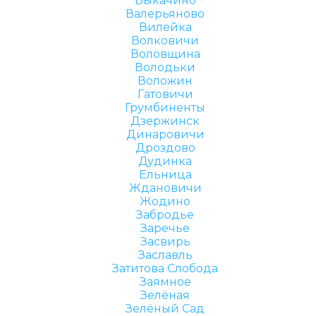
Быкачино
Валерьяново
Вилейка
Волковичи
Воловщина
Володьки
Воложин
Гатовичи
Грумбиненты
Дзержинск
Динаровичи
Дроздово
Дудинка
Ельница
Ждановичи
Жодино
Забродье
Заречье
Засвирь
Заславль
Затитова Слобода
Заямное
Зелёная
Зелёный Сад