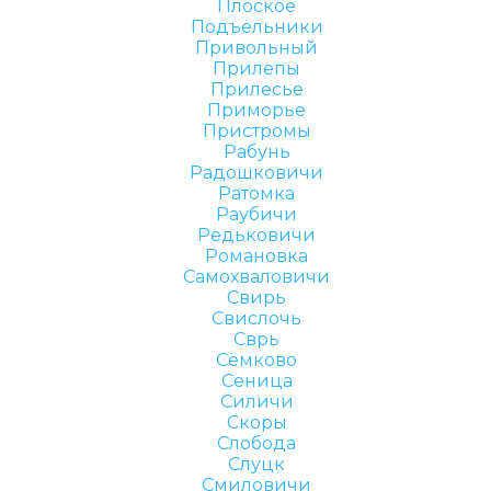
Плоское
Подъельники
Привольный
Прилепы
Прилесье
Приморье
Пристромы
Рабунь
Радошковичи
Ратомка
Раубичи
Редьковичи
Романовка
Самохваловичи
Свирь
Свислочь
Сврь
Сёмково
Сеница
Силичи
Скоры
Слобода
Слуцк
Смиловичи