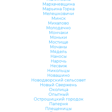
Мархачевщина
Марьина Горка
Мелешковичи
Минск
Михалово
Молодечно
Мончаки
Моньки
Мостище
Мочаны
Мядель
Наносы
Нарочь
Несвиж
Никольцы
Новашино
Новодворский сельсовет
Новый Свержень
Околица
Опытный
Острошицкий городок
Паперня
Плещеницы