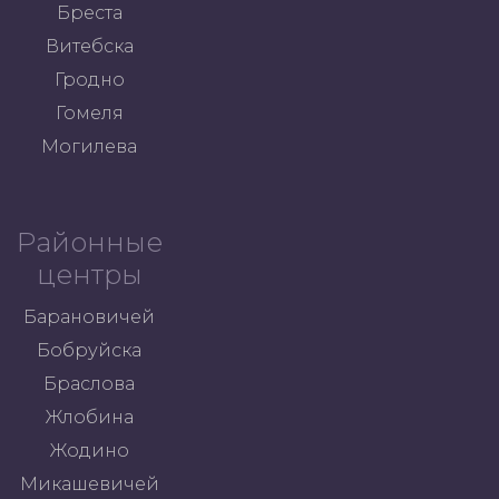
Бреста
Витебска
Гродно
Гомеля
Могилева
Районные
центры
Барановичей
Бобруйска
Браслова
Жлобина
Жодино
Микашевичей