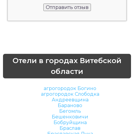
Отели в городах Витебской
области
агрогородок Богино
агрогородок Слободка
Андреевщина
Бараново
Бегомль
Бешенковичи
Бобруйщина
Браслав
Браславская Лука