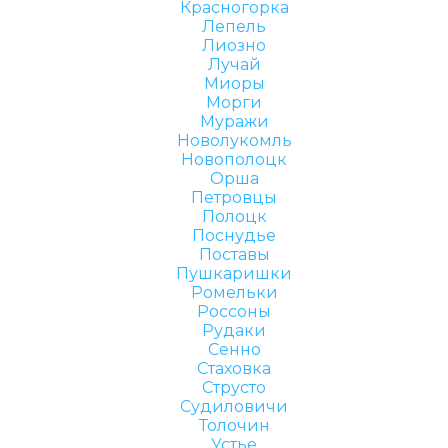
Красногорка
Лепель
Лиозно
Лучай
Миоры
Морги
Муражи
Новолукомль
Новополоцк
Орша
Петровцы
Полоцк
Поснудье
Поставы
Пушкаришки
Ромельки
Россоны
Рудаки
Сенно
Стаховка
Струсто
Судиловичи
Толочин
Устье