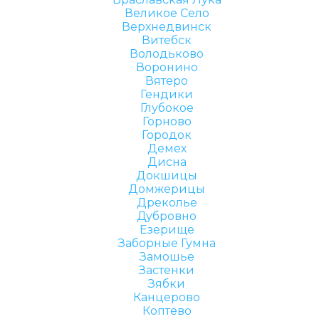
Великое Село
Верхнедвинск
Витебск
Володьково
Воронино
Вятеро
Гендики
Глубокое
Горново
Городок
Демех
Дисна
Докшицы
Домжерицы
Дреколье
Дубровно
Езерище
Заборные Гумна
Замошье
Застенки
Зябки
Канцерово
Коптево