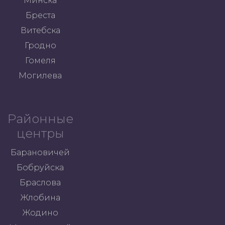
Минска
Бреста
Витебска
Гродно
Гомеля
Могилева
Районные
центры
Барановичей
Бобруйска
Браслова
Жлобина
Жодино