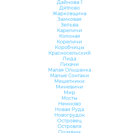
Дайнова-1
Дятлово
Жарковщина
Замковая
Зельва
Кареличи
Колоная
Кореличи
Коробчицы
Красносельский
Лида
Лихачи
Малая Ольшанка
Малые Сонтаки
Мешетники
Миневичи
Мир
Мосты
Немново
Новая Руда
Новогрудок
Островец
Островля
Ошмяны