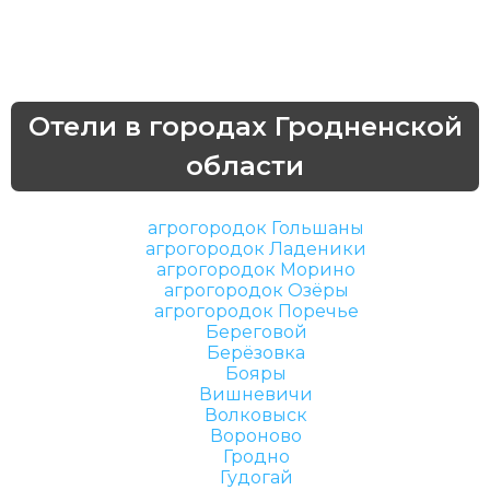
Отели в городах Гродненской
области
агрогородок Гольшаны
агрогородок Ладеники
агрогородок Морино
агрогородок Озёры
агрогородок Поречье
Береговой
Берёзовка
Бояры
Вишневичи
Волковыск
Вороново
Гродно
Гудогай