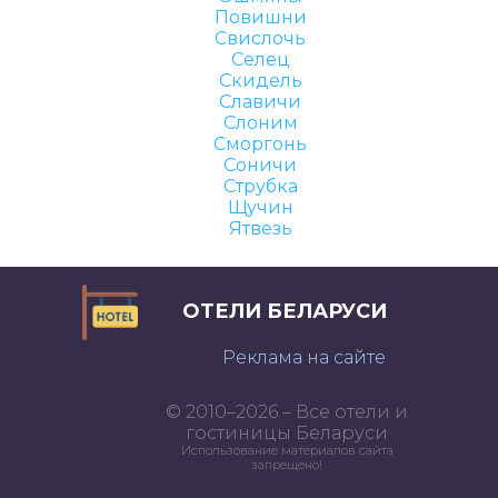
Повишни
Свислочь
Селец
Скидель
Славичи
Слоним
Сморгонь
Соничи
Струбка
Щучин
Ятвезь
ОТЕЛИ БЕЛАРУСИ
Реклама на сайте
© 2010–2026 – Все отели и
гостиницы Беларуси
Использование материалов сайта
запрещено!