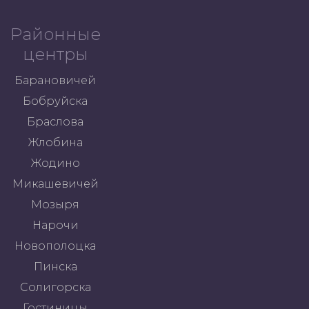
Районные
центры
Барановичей
Бобруйска
Браслова
Жлобина
Жодино
Микашевичей
Мозыря
Нарочи
Новополоцка
Пинска
Солигорска
Гостиницы